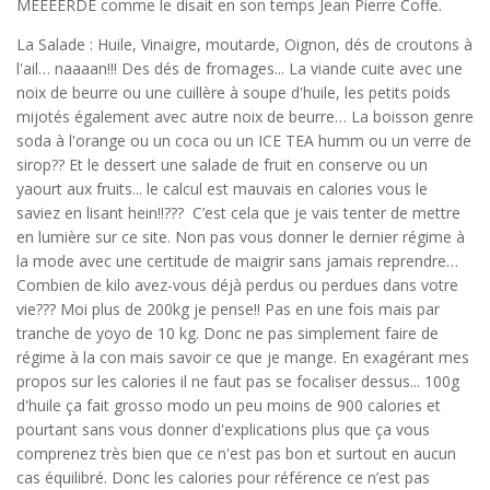
MEEEERDE comme le disait en son temps Jean Pierre Coffe.
La Salade : Huile, Vinaigre, moutarde, Oignon, dés de croutons à
l'ail… naaaan!!! Des dés de fromages... La viande cuite avec une
noix de beurre ou une cuillère à soupe d'huile, les petits poids
mijotés également avec autre noix de beurre… La boisson genre
soda à l'orange ou un coca ou un ICE TEA humm ou un verre de
sirop?? Et le dessert une salade de fruit en conserve ou un
yaourt aux fruits... le calcul est mauvais en calories vous le
saviez en lisant hein!!??? C’est cela que je vais tenter de mettre
en lumière sur ce site. Non pas vous donner le dernier régime à
la mode avec une certitude de maigrir sans jamais reprendre…
Combien de kilo avez-vous déjà perdus ou perdues dans votre
vie??? Moi plus de 200kg je pense!! Pas en une fois mais par
tranche de yoyo de 10 kg. Donc ne pas simplement faire de
régime à la con mais savoir ce que je mange. En exagérant mes
propos sur les calories il ne faut pas se focaliser dessus... 100g
d'huile ça fait grosso modo un peu moins de 900 calories et
pourtant sans vous donner d'explications plus que ça vous
comprenez très bien que ce n'est pas bon et surtout en aucun
cas équilibré. Donc les calories pour référence ce n’est pas