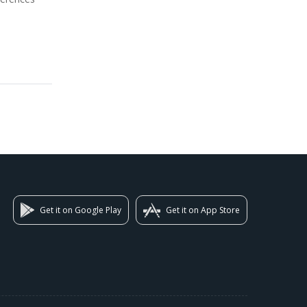
Get it on Google Play
Get it on App Store