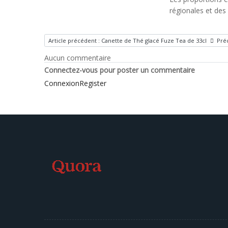
régionales et des
Article précédent : Canette de Thé glacé Fuze Tea de 33cl
Pré
Aucun commentaire
Connectez-vous pour poster un commentaire
Connexion
Register