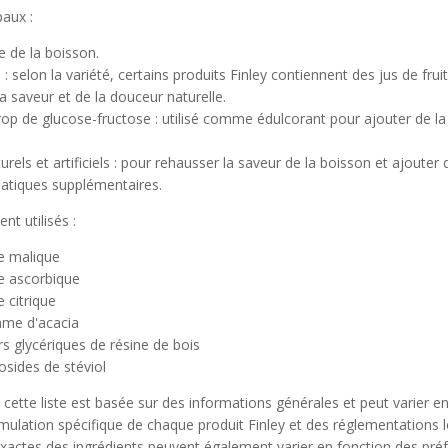
paux :
e de la boisson.
s : selon la variété, certains produits Finley contiennent des jus de frui
la saveur et de la douceur naturelle.
rop de glucose-fructose : utilisé comme édulcorant pour ajouter de la
rels et artificiels : pour rehausser la saveur de la boisson et ajouter 
atiques supplémentaires.
t utilisés :
e malique
e ascorbique
 citrique
me d'acacia
rs glycériques de résine de bois
osides de stéviol
 cette liste est basée sur des informations générales et peut varier e
rmulation spécifique de chaque produit Finley et des réglementations l
xactes des ingrédients peuvent également varier en fonction des pré