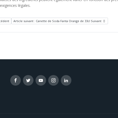
 exigences légales.
cédent
Article suivant : Canette de Soda Fanta Orange de 33cl
Suivant