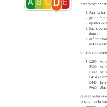
Ingrédients princi
Eau : la bas
Jus de fruit
ajouter de 
Sucre ou si
douceur.
Arômes natu
notes arom
Additifs courammen
E296 - Acid
E300 - Acid
E330 - Acide
E414 - Gom
E445 - Este
E960 - Gluc
Veuillez noter que
fonction de la fo
Les proportions e