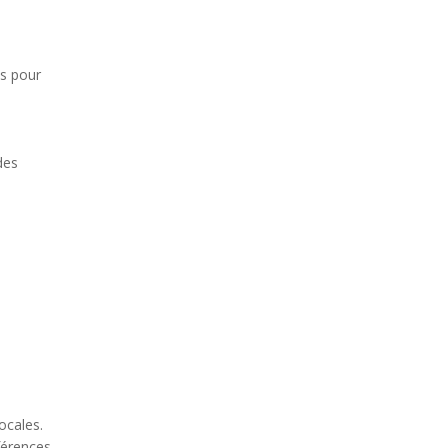
ts pour
des
n
ocales.
férences