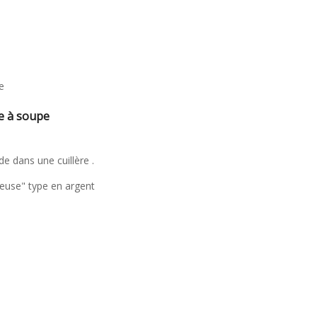
e
re à soupe
e dans une cuillère .
euse" type en argent