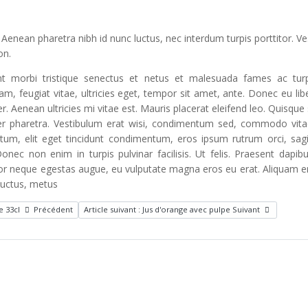
 Aenean pharetra nibh id nunc luctus, nec interdum turpis porttitor. V
on.
nt morbi tristique senectus et netus et malesuada fames ac turp
m, feugiat vitae, ultricies eget, tempor sit amet, ante. Donec eu lib
Aenean ultricies mi vitae est. Mauris placerat eleifend leo. Quisque 
er pharetra. Vestibulum erat wisi, condimentum sed, commodo vitae
tum, elit eget tincidunt condimentum, eros ipsum rutrum orci, sag
onec non enim in turpis pulvinar facilisis. Ut felis. Praesent dapib
tor neque egestas augue, eu vulputate magna eros eu erat. Aliquam er
 luctus, metus
e 33cl
Précédent
Article suivant : Jus d'orange avec pulpe
Suivant