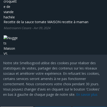
Recette de la sauce tomate MAISON recette à maman
Mastroianni Cesare
-
Avr 09, 2024
Notre site Smellsogood utilise des cookies pour réaliser des
statistiques de visites, partager des contenus sur les réseaux
Nuggets Maison VS l'industriel
sociaux et améliorer votre expérience. En refusant les cookies,
Mastroianni Cesare
-
Avr 02, 2024
certains services seront amenés à ne pas fonctionner
correctement. Nous conservons votre choix pendant 30 jours.
Vous pouvez changer d'avis en cliquant sur le bouton 'Cookies'
© Copyright 2024, All Rights Reserved by
SmartAddons.Com
en bas à gauche de chaque page de notre site.
En savoir plus
A propos
Mentions légales
Contactez-moi